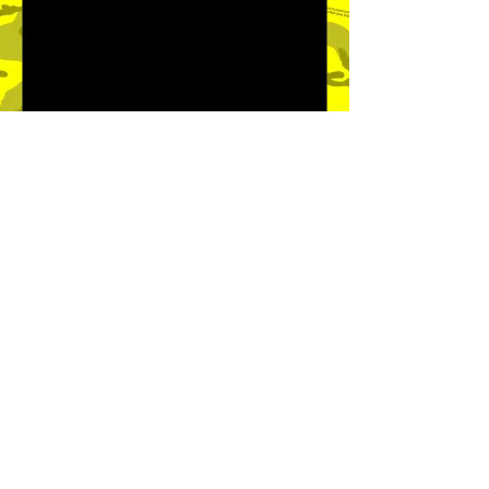
た。 後半は得点を奪うためにギアを上
げましたが、なかなか良い形でシュー
トまで持ち込めない状況が続き、小さ
なミスが重なって終了間際に追加点を
許し、0-2で試合終了。 各自で身体を
動かす回数を増やし、コンディション
向上に取り組んでいます。 すぐに結果
が出るほど簡単ではありませんが、勝
5月5日
読了時間: 1分
利に向けて継続していきます。
新加入選手のお知らせ
新加入選手のお知らせです。 千葉琉輝
亜 生年月日：2006年09月19日（19
歳） 身長/体重：174cm、66kg 前所
属：グラマード➞川口市立高校 ポジシ
ョン：左サイドハーフ