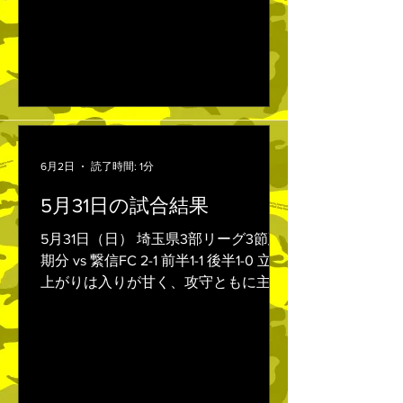
意識で相手の中盤を好きにプレーさせ
ず、ボール奪取からFWの中山祐希に
ボールが渡り、迷わず右足を振り抜き
2点目。 後半も相手の細かいパスワー
クで崩されかけたシーンもあったが、
ディフェンスラインが最後の際のとこ
ろまで集中していて決定機を作らせま
6月2日
読了時間: 1分
せんでした。 その後もチャンスを作り
続け、連続得点し今季初の連勝、無失
5月31日の試合結果
点で試合を終わらせることができまし
た。 得失点差で最下位は脱出しました
5月31日（日） 埼玉県3部リーグ3節延
が、まだ予断は許さない状況が続きま
期分 vs 繋信FC 2-1 前半1-1 後半1-0 立ち
す。 3連勝目指し、しっかりといい準
上がりは入りが甘く、攻守ともに主導
備していきます。
権を握れない中、中盤でボールを奪わ
れた流れからロングシュートを決めら
れ先制を許しました。 その後、守備の
立ち位置を修正して徐々にペースを掴
み、コーナーキックの折り返しを中山