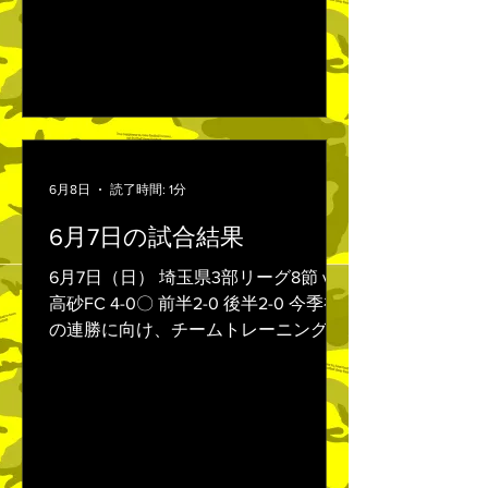
決まらない中、戸部のスーパーロング
シュートで逆転しラストワンプレーの
ところでPKを与え、同点で試合終了と
なりました。 なんとも言えないやりき
れない気持ちと無力さがありましたが
次節しっかり勝つ事だけを考えて試合
に臨みます。
6月8日
読了時間: 1分
6月7日の試合結果
6月7日（日） 埼玉県3部リーグ8節 vs
高砂FC 4-0〇 前半2-0 後半2-0 今季初
の連勝に向け、チームトレーニングを
続けてきました。 試合の序盤から中盤
のセカンドボール奪取の意識で、前か
らプレスをかけて試合の入りは悪くな
く、馬場のクロスボールのこぼれに反
応した中山祐希が2戦連続得点で先制
します。 前からのプレスとスライドの