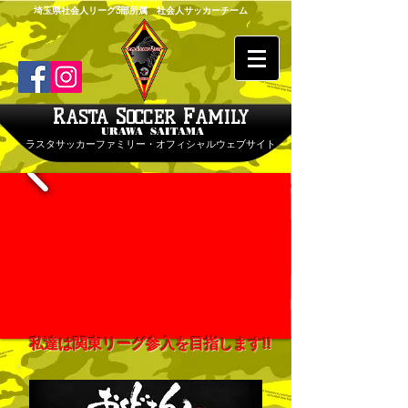
埼玉県社会人リーグ3部所属 社会人サッカーチーム
R
S
F
ASTA
OCCER
AMILY
URAWA SAITAMA
ラスタサッカーファミリー・オフィシャルウェブサイト
私達は関東リーグ参入を目指します!!