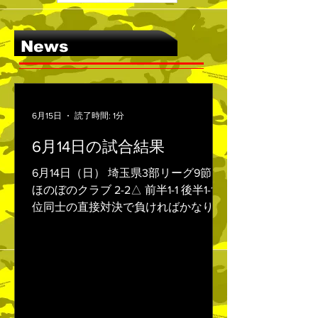
News
6月15日
読了時間: 1分
6月14日の試合結果
6月14日（日） 埼玉県3部リーグ9節 vs
ほのぼのクラブ 2-2△ 前半1-1 後半1-1 下
位同士の直接対決で負ければかなり厳
しい状況になる中、今季3連勝目指し
て挑んだ一戦。 開始直後に失点してし
まいリズムを崩しますが飲水後に荒木
の強烈なミドルシュートで同点に追い
つきます。 後半に入り前線からのプレ
スで主導権を握りながらも中々得点が