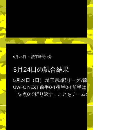
祐希が押し込み同点に追いつきまし
た。 終盤には、川岸春大の背後へのパ
スに中山祐希がオフサイドギリギリで
抜け出して決勝点を決め、そのまま試
合を締めて今季初勝利を挙げました。
6連敗と苦しい期間が続きましたが、
チーム一丸となって掴んだ勝利です。
まだ改善点はありますが、連勝できる
5月25日
読了時間: 1分
よう良い準備をしていきます。
5月24日の試合結果
5月24日（日） 埼玉県3部リーグ7節 vs
UWFC NEXT 前半0-1 後半0-1 前半は
「失点0で折り返す」ことをチームの
共通認識として試合に入りました。ゴ
ール前のFKを直接決められ0-1。こち
らもセットプレーやクロスからチャン
スを作りましたが、決定機までは持ち
込めず、ビハインドで前半を終えまし