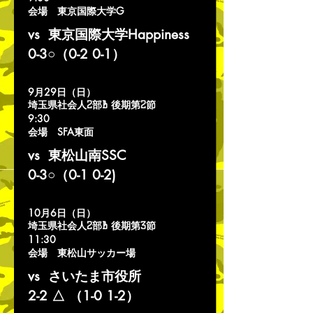
会場 東京国際大学G
vs 東京国際大学Happiness
0-3○（0-2 0-1）
9月29日（日）
埼玉県社会人2部B 後期
第2
節
9:3
0
会場 SFA東面
vs 東松山南SSC
0-3○（0-1 0-2)
10月6日（日）
埼玉県社会人2部B 後期
第3
節
11:3
0
会場 東松山サッカー場
vs さいたま市役所
​2-2 △ （1-0 1-2）