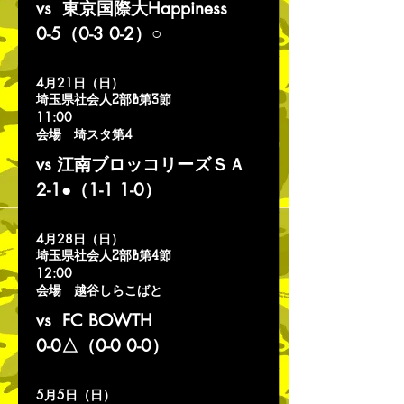
vs 東京国際大Happiness
0-5（0-3 0-2）○
4月21日（日）
埼玉県社会人2部B第3節
11:
00
会場 埼スタ第4
vs 江南ブロッコリーズＳＡ
2-1●（1-1 1-0）
4月28日（日）
埼玉県社会人2部B第4節
12:
00
会場 越谷しらこばと
vs FC BOWTH
0-0△（0-0 0-0）
5月5日（日）