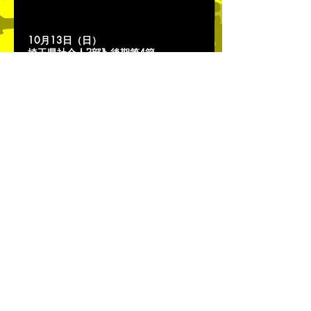
10月13日（日）
埼玉県社会人2部B 後期
第4
節
11:3
0
会場 東松山サッカー場
vs FC BOWTH
6-2●（2-2 4-0)
10月20日（日）
埼玉県社会人2部B 後期
第5
節
15:
05
会場 SFA西面
vs 大宮西カリオカＦＣ
2-7○（1-2 1-5)
11月3日（日）
埼玉県社会人2部B 後期
第6
節
10:
00