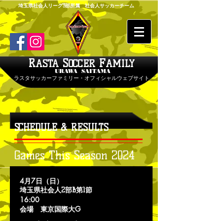
埼玉県社会人リーグ3部所属 社会人サッカーチーム
R
S
F
ASTA
OCCER
AMILY
URAWA SAITAMA
ラスタサッカーファミリー・オフィシャルウェブサイト
SCHEDULE & RESULTS
Games This Season 2024
4月7
日（日）
埼玉県社会人2部B第1節
16:
00
会場 東京国際大G