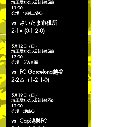
埼玉県社会人2部B第5節
11:
00
会場 鴻巣上谷G
vs さいたま市役所
​2-1● (0-1 2-0)
5月12日（日）
埼玉県社会人2部B第6節
13:
00
会場 SFA東面
vs FC Garcelona越谷
2-2△（1-2 1-0)
5月19日（日）
埼玉県社会人2部B第7節
12:
00
会場 堀崎G
vs Cap鴻巣FC