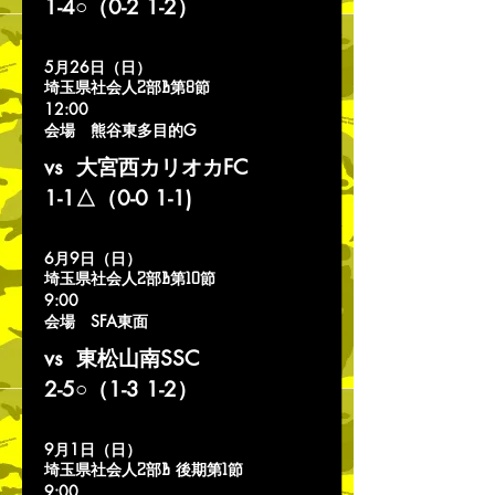
​1-4○（0-2 1-2）
5月26日（日）
埼玉県社会人2部B第8節
12:
00
会場 熊谷東多目的G
vs 大宮西カリオカFC
1-1△（0-0 1-1)
6月9日（日）
埼玉県社会人2部B第10節
9:
00
会場 SFA東面
vs 東松山南SSC
2-5○（1-3 1-2）
9月1日（日）
埼玉県社会人2部B 後期第1節
9:
00