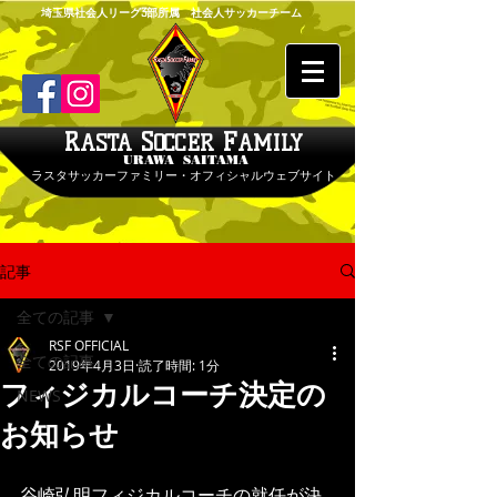
埼玉県社会人リーグ3部所属 社会人サッカーチーム
R
S
F
ASTA
OCCER
AMILY
URAWA SAITAMA
ラスタサッカーファミリー・オフィシャルウェブサイト
記事
全ての記事
RSF OFFICIAL
全ての記事
2019年4月3日
読了時間: 1分
フィジカルコーチ決定の
NEWS
お知らせ
谷崎弘明フィジカルコーチの就任が決