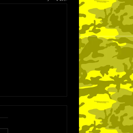
31日の試合結果
31日（日） 埼玉県3部リーグ
期分 vs 繋信FC 2-1 前半1-1