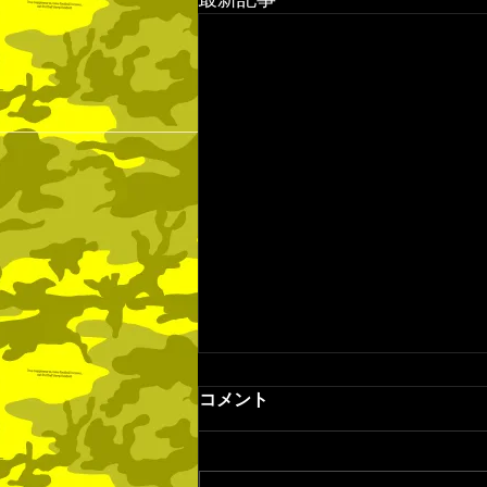
6月14日の試合結果
コメント
6月14日（日） 埼玉県3部リーグ
9節 vs ほのぼのクラブ 2-2△ 前半