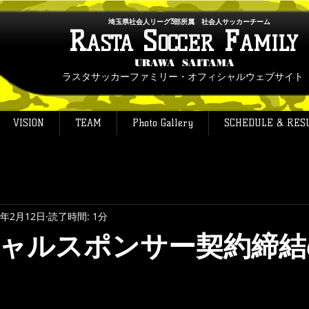
埼玉県社会人リーグ3部所属 社会人サッカーチーム
R
S
F
ASTA
OCCER
AMILY
URAWA SAITAMA
ラスタサッカーファミリー・オフィシャルウェブサイト
VISION
TEAM
Photo Gallery
SCHEDULE & RES
1年2月12日
読了時間: 1分
ャルスポンサー契約締結