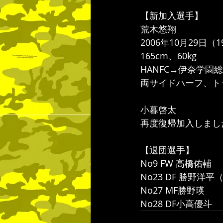
【新加入選手】
荒木悠翔
2006年10月29日（
165cm、60kg
HANFC→伊奈学園
両サイドハーフ、ト
小暮啓太
再度復帰加入しまし
【退団選手】
No9 FW 高橋佑輔
No23 DF 勝野洋平
No27 MF勝野瑛
No28 DF小高優斗