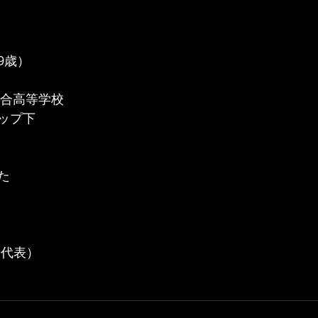
19歳）
総合高等学校
ップ下
た
（代表）