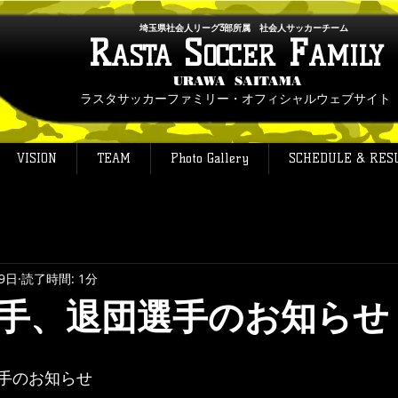
埼玉県社会人リーグ3部所属 社会人サッカーチーム
R
S
F
ASTA
OCCER
AMILY
URAWA SAITAMA
ラスタサッカーファミリー・オフィシャルウェブサイト
VISION
TEAM
Photo Gallery
SCHEDULE & RES
9日
読了時間: 1分
手、退団選手のお知らせ
手のお知らせ