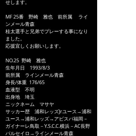
せします。
MF 25番　野崎　雅也　前所属 　ライ
ンメール青森
桂太選手と兄弟でプレーする事になり
ました。
応援宜しくお願いします。
NO.25  野崎　雅也
生年月日　1993/8/3  
前所属　ラインメール青森
身長/体重  176/65
血液型　不明
出身地　埼玉
ニックネーム　マサヤ
サッカー歴　浦和レッズJrユース→浦和
ユース→浦和レッズ→アビスパ福岡－
ガイナーレ鳥取－Y.S.C.C.横浜－AC長野
パルセイロ→ラインメール青森