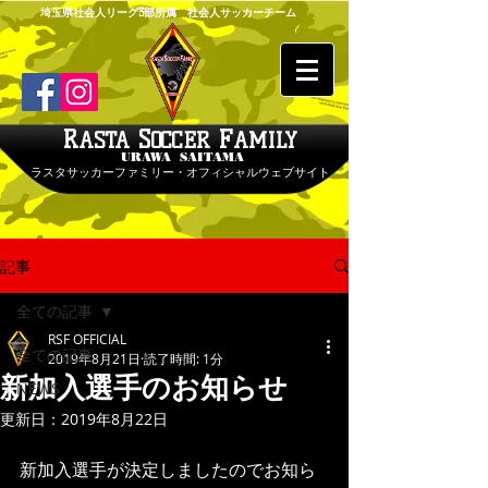
埼玉県社会人リーグ3部所属 社会人サッカーチーム
R
S
F
ASTA
OCCER
AMILY
URAWA SAITAMA
ラスタサッカーファミリー・オフィシャルウェブサイト
記事
全ての記事
RSF OFFICIAL
全ての記事
2019年8月21日
読了時間: 1分
新加入選手のお知らせ
NEWS
更新日：
2019年8月22日
新加入選手が決定しましたのでお知ら