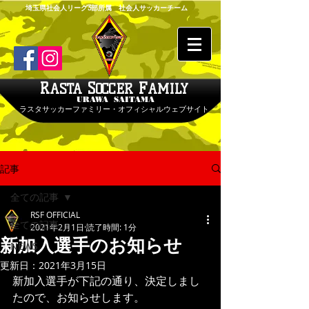
埼玉県社会人リーグ3部所属 社会人サッカーチーム
R
S
F
ASTA
OCCER
AMILY
URAWA SAITAMA
ラスタサッカーファミリー・オフィシャルウェブサイト
記事
全ての記事
RSF OFFICIAL
全ての記事
2021年2月1日
読了時間: 1分
新加入選手のお知らせ
NEWS
更新日：
2021年3月15日
新加入選手が下記の通り、決定しまし
たので、お知らせします。