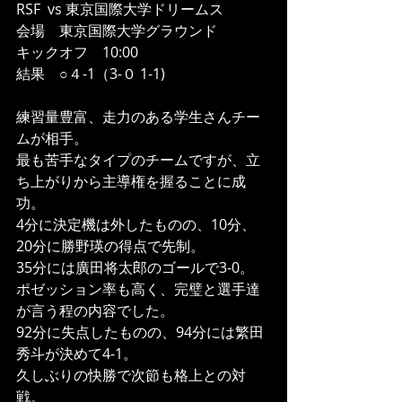
RSF  vs 東京国際大学ドリームス
会場　東京国際大学グラウンド
キックオフ　10:00
結果　○４-1（3-０ 1-1)
練習量豊富、走力のある学生さんチー
ムが相手。
最も苦手なタイプのチームですが、立
ち上がりから主導権を握ることに成
功。
4分に決定機は外したものの、10分、
20分に勝野瑛の得点で先制。
35分には廣田将太郎のゴールで3-0。
ポゼッション率も高く、完璧と選手達
が言う程の内容でした。
92分に失点したものの、94分には繁田
秀斗が決めて4-1。
久しぶりの快勝で次節も格上との対
戦。