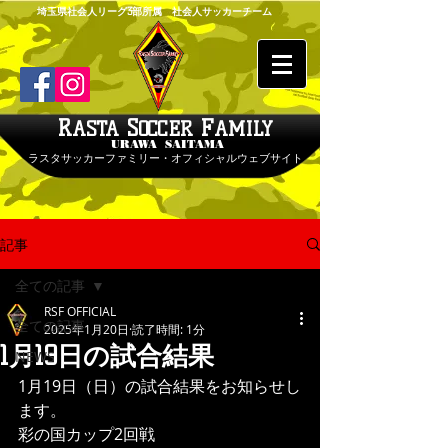
埼玉県社会人リーグ3部所属 社会人サッカーチーム
R
S
F
ASTA
OCCER
AMILY
URAWA SAITAMA
ラスタサッカーファミリー・オフィシャルウェブサイト
記事
全ての記事
RSF OFFICIAL
全ての記事
2025年1月20日
読了時間: 1分
1月19日の試合結果
NEWS
1月19日（日）の試合結果をお知らせし
ます。
彩の国カップ2回戦