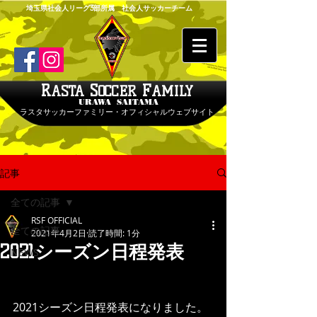
埼玉県社会人リーグ3部所属 社会人サッカーチーム
R
S
F
ASTA
OCCER
AMILY
URAWA SAITAMA
ラスタサッカーファミリー・オフィシャルウェブサイト
記事
全ての記事
RSF OFFICIAL
全ての記事
2021年4月2日
読了時間: 1分
2021シーズン日程発表
NEWS
2021シーズン日程発表になりました。