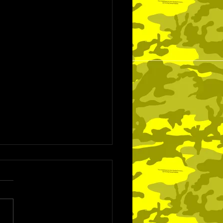
31日の試合結果
31日（日） 埼玉県3部リーグ
期分 vs 繋信FC 2-1 前半1-1
1-0 立ち上がりは入りが甘
攻守ともに主導権を握れない