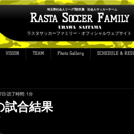
埼玉県社会人リーグ3部所属 社会人サッカーチーム
R
S
F
ASTA
OCCER
AMILY
URAWA SAITAMA
ラスタサッカーファミリー・オフィシャルウェブサイト
VISION
TEAM
Photo Gallery
SCHEDULE & RES
7日
読了時間: 1分
日の試合結果
ブ