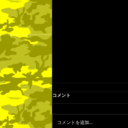
6月14日の試合結果
コメント
6月14日（日） 埼玉県3部リーグ
9節 vs ほのぼのクラブ 2-2△ 前半
1-1 後半1-1 下位同士の直接対決
コメントを追加…
で負ければかなり厳しい状況にな