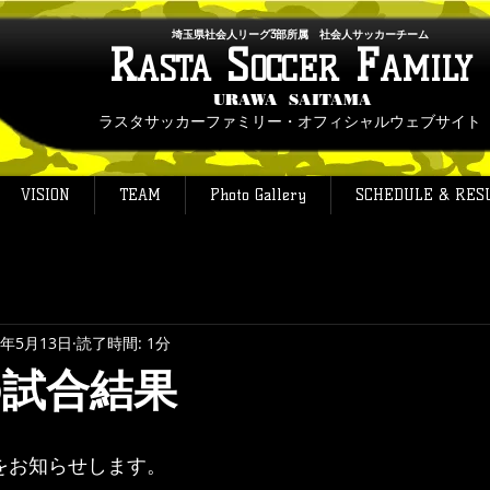
埼玉県社会人リーグ3部所属 社会人サッカーチーム
R
S
F
ASTA
OCCER
AMILY
URAWA SAITAMA
ラスタサッカーファミリー・オフィシャルウェブサイト
VISION
TEAM
Photo Gallery
SCHEDULE & RES
5年5月13日
読了時間: 1分
の試合結果
果をお知らせします。