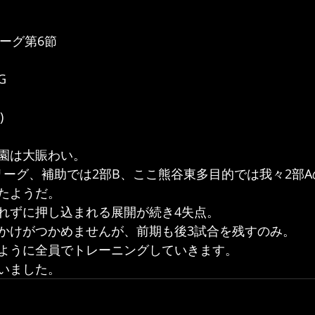
ーグ第6節
G
)
園は大賑わい。
リーグ、補助では2部B、ここ熊谷東多目的では我々2部
たようだ。
れずに押し込まれる展開が続き4失点。
かけがつかめませんが、前期も後3試合を残すのみ。
ように全員でトレーニングしていきます。
いました。