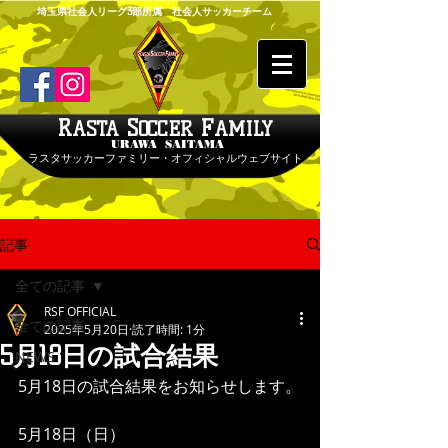
埼玉県社会人リーグ3部所属 社会人サッカーチーム
R
S
F
ASTA
OCCER
AMILY
URAWA SAITAMA
ラスタサッカーファミリー・オフィシャルウェブサイト
記事
全ての記事
RSF OFFICIAL
全ての記事
2025年5月20日
読了時間: 1分
5月18日の試合結果
NEWS
5月18日の試合結果をお知らせします。
5月18日（日） 