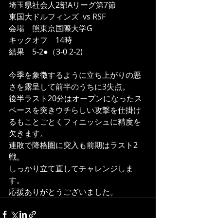
埼玉県社会人2部Aリーグ第7節
東国大ドルフィンズ  vs RSF
会場　熊東京国際大学G
キックオフ　14時
結果　5-2●（3-0 2-2)
今季を象徴するように立ち上がりの悪
さを露呈して前半のうちに3失点。
後半ラスト20分はオープンになったス
ペースを突きウチらしい攻撃を仕掛け
るもことごとくフィニッシュに精度を
欠きます。
連敗で降格圏に突入も前期はラスト2
戦。
しっかり立て直してチャレンジしま
す。
応援ありがとうございました。