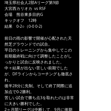
埼玉県社会人2部Aリーグ第9節
大宮西カリオカ  vs RSF
会場　熊谷東多目的G
キックオフ　12時
結果　0-2○（0-0 0-2)
前日の雨の影響で開催が心配された天
然芝グラウンドでの試合。
平日のトレーニングから集中してこの
前期最終戦に向けて調整したことがし
っかりと試合に反映されました。
中々結果が出ない苦しい前期でした
が、DFラインからコーチングも徹底さ
れ、
後半28分に先制。そして終了間際に追
加点で0-2勝利。
苦しい試合で勝ち点3を取れたのは非常
に大きい勝利でした。
2ヶ月間リーグは中断して、9月に後期