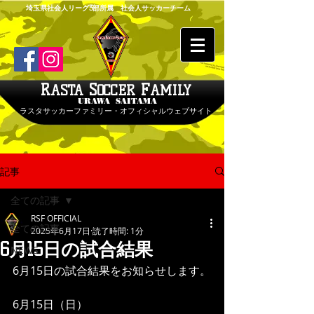
埼玉県社会人リーグ3部所属 社会人サッカーチーム
R
S
F
ASTA
OCCER
AMILY
URAWA SAITAMA
ラスタサッカーファミリー・オフィシャルウェブサイト
記事
全ての記事
RSF OFFICIAL
全ての記事
2025年6月17日
読了時間: 1分
6月15日の試合結果
NEWS
6月15日の試合結果をお知らせします。
6月15日（日） 