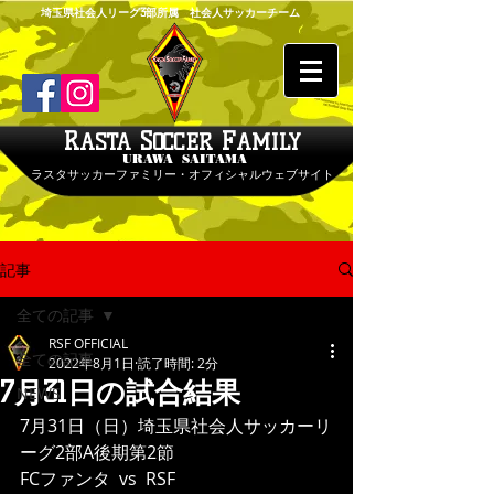
埼玉県社会人リーグ3部所属 社会人サッカーチーム
R
S
F
ASTA
OCCER
AMILY
URAWA SAITAMA
ラスタサッカーファミリー・オフィシャルウェブサイト
記事
全ての記事
RSF OFFICIAL
全ての記事
2022年8月1日
読了時間: 2分
7月31日の試合結果
NEWS
7月31日（日）埼玉県社会人サッカーリ
ーグ2部A後期第2節
FCファンタ  vs  RSF