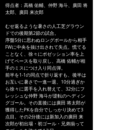
得点者：高橋 佑輔、仲野 海斗、廣田 将
太郎、廣田 来次郎
むせ返るような暑さの人工芝グラウン
ドでの後期第2節の試合。
序盤5分に思わぬロングボールから相手
FWに中央を抜け出されて失点。慌てる
ことなく、徐々にポゼッション率を上
げてペースを取り戻し、高橋 佑輔が相
手のミスにつけ入り同点弾。
前半を1-1の同点で折り返すも、後半は
お互いに暑さで一進一退、10分過ぎか
ら徐々に選手を入れ替えて、32分にフ
レッシュな仲野 海斗が逆転のヘディン
グゴール。その直後には廣田 将太郎が
獲得したPKを自分でしっかり決めて3
点目。その2分後には新加入の廣田 来
次郎が初出場・初ゴール・兄弟揃って