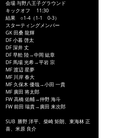
会場 与野八王子グラウンド
キックオフ　 11:30
結果　○1-4（1-1　0-3）
スターティングメンバー
GK 田桑 龍輝
DF 小暮 啓太
DF 深井 丈
DF 早舩 陸→中岡 紘章
DF 馬場 光希→平岩 宗
MF 渡辺 星夢
MF 川岸 春大
MF 久保木 優哉→小田 一貴
MF 廣田 将太郎
FW 高橋 佑輔→仲野 海斗
FW 前田 瑞貴→廣田 来次郎
SUB  勝野 洋平、柴崎 矩朗、東海林 正
喜、米原 良介