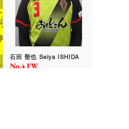
石田 聖也 Seiya ISHIDA
No.4 FW
生年月日：
1996年12月29日
身長/体重：
178cm/78kg
血液型:O
型
サッカー歴：
大成サッカー少年団
→大宮FC→花咲徳栄→図南前橋
→RSF