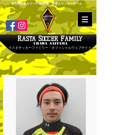
埼玉県社会人リーグ3部所属 社会人サッカーチーム
R
S
F
ASTA
OCCER
AMILY
URAWA SAITAMA
ラスタサッカーファミリー・オフィシャルウェブサイト