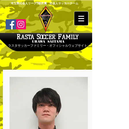
埼玉県社会人リーグ3部所属 社会人サッカーチーム
R
S
F
ASTA
OCCER
AMILY
URAWA SAITAMA
ラスタサッカーファミリー・オフィシャルウェブサイト