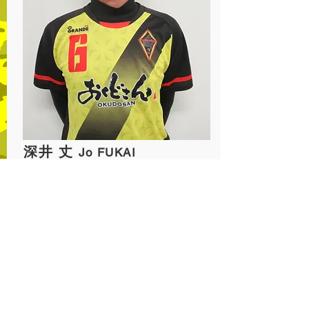
深井 丈
Jo FUKAI
No.6 DF
生年月日：
1997/5/20
身長/体重：
178cm/70kg
血液型:
A型
サッカー歴：
武南Jr.ユース→武
南高校