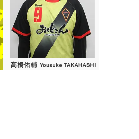
高橋佑輔
Yousuke TAKAHASHI
No.9 FW
生年月日：
1989/6/16
身長/体重：
173cm/80kg
血液型:
A型
サッカー歴：
流山市立南部中学
校→千葉県立八千代高校→東洋
大学→パイオニア川越