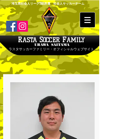
埼玉県社会人リーグ3部所属 社会人サッカーチーム
R
S
F
ASTA
OCCER
AMILY
URAWA SAITAMA
ラスタサッカーファミリー・オフィシャルウェブサイト